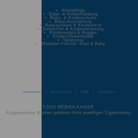
Altenpflege
Baby- & Kinderkleidung
Baby- & Kinderschuhe
Baby-Ausstattung
Babyschalen & Kindersitze
Babysitter & Kinderbetreuung
Kinderwagen & Buggys
Kinderzimmermöbel
Spielzeug
Weiteres Familie, Kind & Baby
Impressum
Datenschutz
AGB
Allgemein
©2021 MEDIEN KAISER
Ausgewiesene Marken gehören ihren jeweiligen Eigentümern.