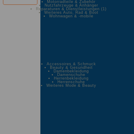
Motorradteile & Zubehör
Nutzfahrzeuge & Anhänger
Reparaturen & Dienstleistungen
(1)
Weiteres Auto, Rad & Boot
Wohnwagen & -mobile
Accessoires & Schmuck
Beauty & Gesundheit
Damenbekleidung
Damenschuhe
Herrenbekleidung
Herrenschuhe
Weiteres Mode & Beauty