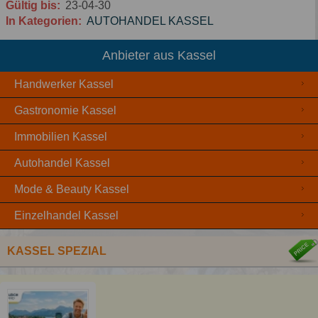
Gültig bis:
23-04-30
In Kategorien:
AUTOHANDEL KASSEL
Anbieter aus Kassel
Handwerker Kassel
Gastronomie Kassel
Immobilien Kassel
Autohandel Kassel
Mode & Beauty Kassel
Einzelhandel Kassel
KASSEL SPEZIAL