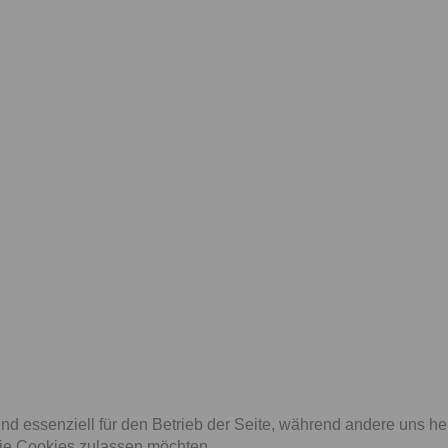
Stromanbiete ...
Preis
Kostenlos
utoankauf K ...
Preis
Bestpreis
nd essenziell für den Betrieb der Seite, während andere uns h
die Cookies zulassen möchten.