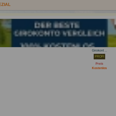
EZIAL
Girokont ...
PROFI
Preis
Kostenlos
ZULETZT ANGESE