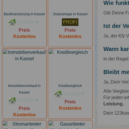
Wie funkt
Gib Deine Fa
Baufinanzierung in Kassel
Solaranlage in Kassel
KASSEL❤
PROFI
Ist der V
Preis
Preis
Ja, der Kfz 
Kostenlos
Kostenlos
Wann kan
In der Rege
Bleibt m
Ja, Dein Ver
Immobilienverkauf in
Kreditvergleich
Alle Verglei
Kassel
KASSEL❤
Für jeden er
KASSEL❤
Preis
Leistung.
Kostenlos
Preis
Dein 123kas
Kostenlos