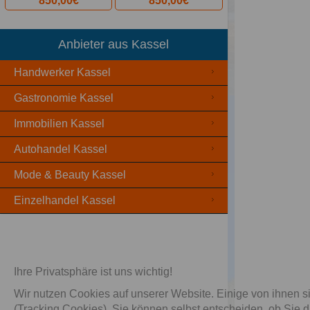
850,00€
850,00€
Anbieter aus Kassel
Handwerker Kassel
Gastronomie Kassel
Immobilien Kassel
Autohandel Kassel
Mode & Beauty Kassel
A
Einzelhandel Kassel
Ihre Privatsphäre ist uns wichtig!
Wir nutzen Cookies auf unserer Website. Einige von ihnen si
(Tracking Cookies). Sie können selbst entscheiden, ob Sie 