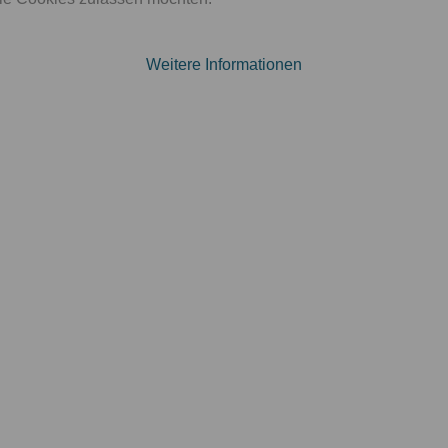
Digitalisier ...
Preis
Weitere Informationen
850,00€
Gasanbieter ...
Preis
Kostenlos
Kreditvergle ...