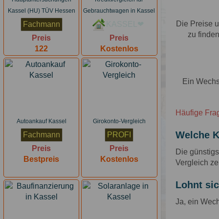
Kassel (HU) TÜV Hessen
Gebrauchtwagen in Kassel
Die Preise u
Fachmann
KASSEL❤
zu finde
Preis
Preis
122
Kostenlos
Ein Wechse
Häufige Frag
Autoankauf Kassel
Girokonto-Vergleich
Welche Kf
Fachmann
PROFI
Preis
Preis
Die günstigs
Bestpreis
Kostenlos
Vergleich ze
Lohnt sic
Ja, ein Wech