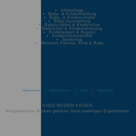
Altenpflege
Baby- & Kinderkleidung
Baby- & Kinderschuhe
Baby-Ausstattung
Babyschalen & Kindersitze
Babysitter & Kinderbetreuung
Kinderwagen & Buggys
Kinderzimmermöbel
Spielzeug
Weiteres Familie, Kind & Baby
Impressum
Datenschutz
AGB
Allgemein
©2021 MEDIEN KAISER
Ausgewiesene Marken gehören ihren jeweiligen Eigentümern.