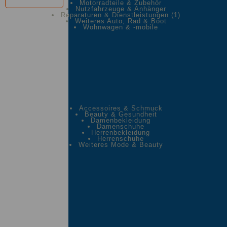
Motorradteile & Zubehör
Nutzfahrzeuge & Anhänger
Reparaturen & Dienstleistungen
(1)
Weiteres Auto, Rad & Boot
Wohnwagen & -mobile
Accessoires & Schmuck
Beauty & Gesundheit
Damenbekleidung
Damenschuhe
Herrenbekleidung
Herrenschuhe
Weiteres Mode & Beauty