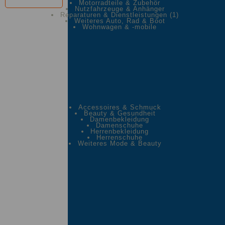
Motorradteile & Zubehör
Nutzfahrzeuge & Anhänger
Reparaturen & Dienstleistungen
(1)
Weiteres Auto, Rad & Boot
Wohnwagen & -mobile
Accessoires & Schmuck
Beauty & Gesundheit
Damenbekleidung
Damenschuhe
Herrenbekleidung
Herrenschuhe
Weiteres Mode & Beauty