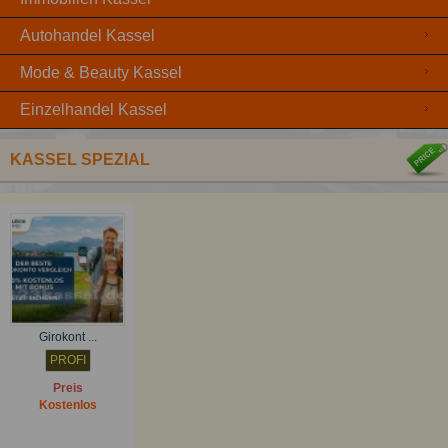
Autohandel Kassel
Mode & Beauty Kassel
Einzelhandel Kassel
KASSEL SPEZIAL
Girokont ...
PROFI
Preis
Kostenlos