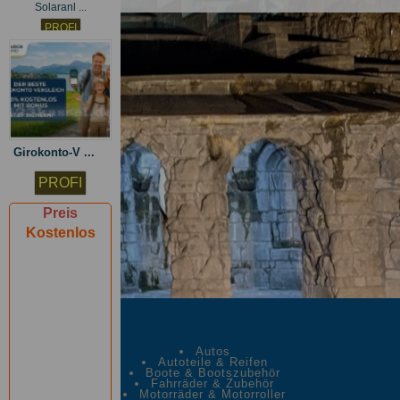
Solaranl ...
PROFI
Preis
Kostenlos
Girokonto-V ...
PROFI
Preis
Kostenlos
Autos
Autoteile & Reifen
Boote & Bootszubehör
Fahrräder & Zubehör
Motorräder & Motorroller