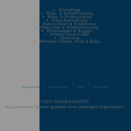
Altenpflege
Baby- & Kinderkleidung
Baby- & Kinderschuhe
Baby-Ausstattung
Babyschalen & Kindersitze
Babysitter & Kinderbetreuung
Kinderwagen & Buggys
Kinderzimmermöbel
Spielzeug
Weiteres Familie, Kind & Baby
Impressum
Datenschutz
AGB
Allgemein
©2021 MEDIEN KAISER
Ausgewiesene Marken gehören ihren jeweiligen Eigentümern.