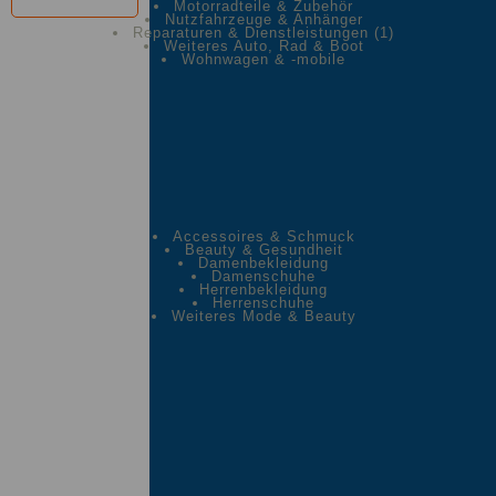
Motorradteile & Zubehör
Nutzfahrzeuge & Anhänger
Reparaturen & Dienstleistungen
(1)
Weiteres Auto, Rad & Boot
Wohnwagen & -mobile
Accessoires & Schmuck
Beauty & Gesundheit
Damenbekleidung
Damenschuhe
Herrenbekleidung
Herrenschuhe
Weiteres Mode & Beauty