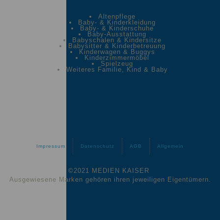
Altenpflege
Baby- & Kinderkleidung
Baby- & Kinderschuhe
Baby-Ausstattung
Babyschalen & Kindersitze
Babysitter & Kinderbetreuung
Kinderwagen & Buggys
Kinderzimmermöbel
Spielzeug
Weiteres Familie, Kind & Baby
Impressum
Datenschutz
AGB
Allgemein
©2021 MEDIEN KAISER
Ausgewiesene Marken gehören ihren jeweiligen Eigentümern.